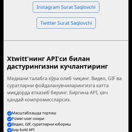
Instagram Surat Saqlovchi
Twitter Surat Saqlovchi
Xtwitt'нинг API'си билан
дастурингизни кучлантиринг
Медиани талабга кўра олиб чиқинг. Видео, GIF ва
суратларни фойдаланувчиларингизга катта
миқдорда етказиб беринг. Биргина API, ҳеч
қандай компромиссларсиз.
Масштаблашда тортиш
Power-user охири
Видео, GIF, суратларни юбориш
Бир bold API