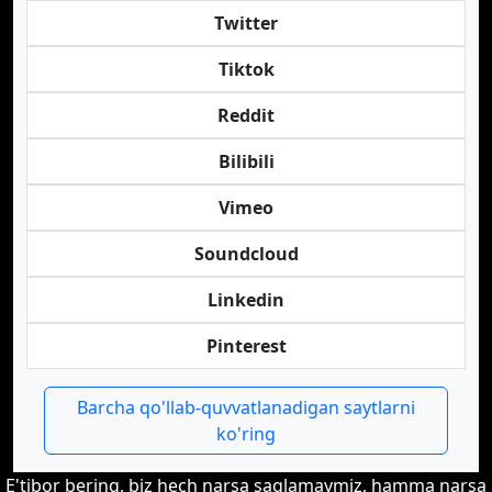
Twitter
Tiktok
Reddit
Bilibili
Vimeo
Soundcloud
Linkedin
Pinterest
Barcha qo'llab-quvvatlanadigan saytlarni
ko'ring
E'tibor bering, biz hech narsa saqlamaymiz, hamma narsa