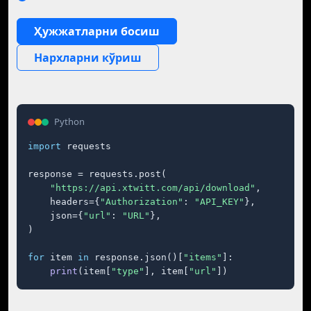
Ҳужжатларни босиш
Нархларни кўриш
Python
import
 requests

response = requests.post(

"https://api.xtwitt.com/api/download"
,

    headers={
"Authorization"
: 
"API_KEY"
},

    json={
"url"
: 
"URL"
},

)

for
 item 
in
 response.json()[
"items"
]:

print
(item[
"type"
], item[
"url"
])