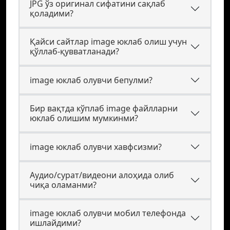
JPG ўз оригинал сифатини сақлаб
қоладими?
Қайси сайтлар image юклаб олиш учун
қўллаб-қувватланади?
image юклаб олувчи бепулми?
Бир вақтда кўплаб image файлларни
юклаб олишим мумкинми?
image юклаб олувчи хавфсизми?
Аудио/сурат/видеони алоҳида олиб
чиқа оламанми?
image юклаб олувчи мобил телефонда
ишлайдими?