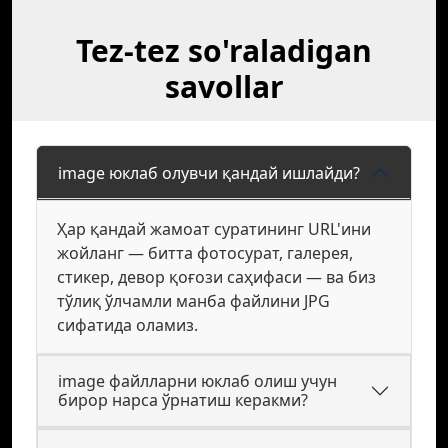
Tez-tez so'raladigan
savollar
image юклаб олувчи қандай ишлайди?
Ҳар қандай жамоат суратининг URL'ини
жойланг — битта фотосурат, галерея,
стикер, девор қоғози саҳифаси — ва биз
тўлиқ ўлчамли манба файлини JPG
сифатида оламиз.
image файлларни юклаб олиш учун
бирор нарса ўрнатиш керакми?