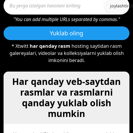
joylashtiris
"You can add multiple URLs separated by commas."
Yuklab oling
* Xtwitt
har qanday rasm
hosting saytidan rasm
galereyalari, videolar va kolleksiyalarni yuklab olish
imkonini beradi.
Har qanday veb-saytdan
rasmlar va rasmlarni
qanday yuklab olish
mumkin