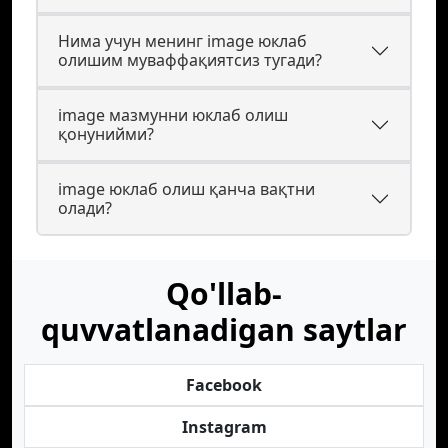
Нима учун менинг image юклаб
олишим муваффақиятсиз тугади?
image мазмунни юклаб олиш
қонунийми?
image юклаб олиш қанча вақтни
олади?
Qo'llab-
quvvatlanadigan saytlar
Facebook
Instagram