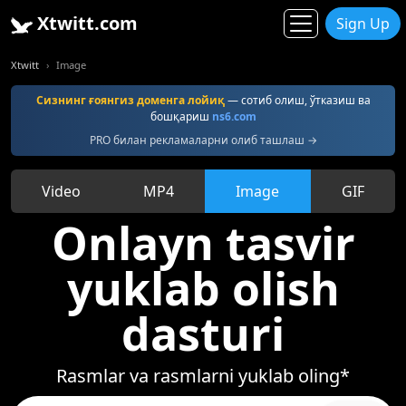
Xtwitt.com
Sign Up
Xtwitt
Image
Сизнинг ғоянгиз доменга лойиқ
— сотиб олиш, ўтказиш ва
бошқариш
ns6.com
PRO билан рекламаларни олиб ташлаш →
Video
MP4
Image
GIF
Onlayn tasvir
yuklab olish
dasturi
Rasmlar va rasmlarni yuklab oling*