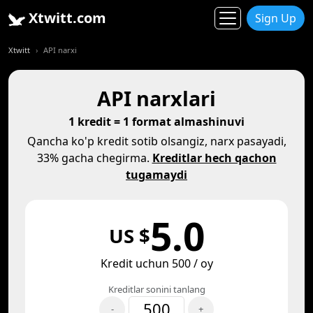
Xtwitt.com
Sign Up
Xtwitt
API narxi
API narxlari
1 kredit = 1 format almashinuvi
Qancha ko'p kredit sotib olsangiz, narx pasayadi,
33% gacha chegirma.
Kreditlar hech qachon
tugamaydi
5.0
US $
Kredit uchun 500 / oy
Kreditlar sonini tanlang
-
+