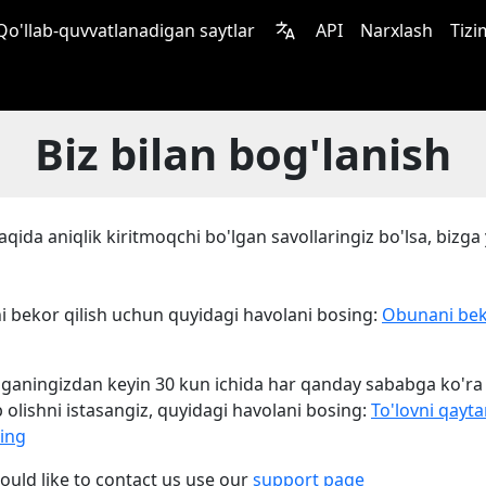
Qo'llab-quvvatlanadigan saytlar
API
Narxlash
Tizi
Biz bilan bog'lanish
aqida aniqlik kiritmoqchi bo'lgan savollaringiz bo'lsa, bizga
 bekor qilish uchun quyidagi havolani bosing:
Obunani be
ilganingizdan keyin 30 kun ichida har qanday sababga ko'ra
 olishni istasangiz, quyidagi havolani bosing:
To'lovni qayta
ling
would like to contact us use our
support page