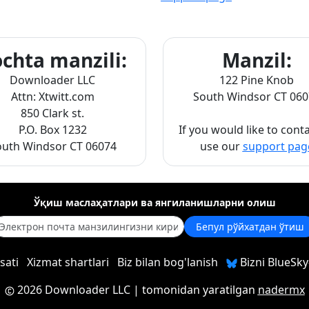
chta manzili:
Manzil:
Downloader LLC
122 Pine Knob
Attn: Xtwitt.com
South Windsor CT 060
850 Clark st.
P.O. Box 1232
If you would like to cont
outh Windsor CT 06074
use our
support pag
Ўқиш маслаҳатлари ва янгиланишларни олиш
Бепул рўйхатдан ўтиш
sati
Xizmat shartlari
Biz bilan bog'lanish
Bizni BlueSky
2026 Downloader LLC
| tomonidan yaratilgan
nadermx