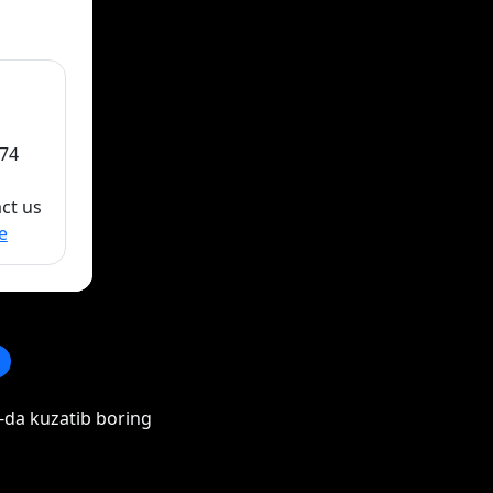
74
act us
e
-da kuzatib boring