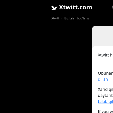
Xtwitt.com
Xtwitt
Biz bilan bog'lanish
Xtwitt h
Obunani
qilish
Xarid q
qaytarib
talab qi
If you 