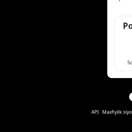
Po
S
API
Maxfiylik siyo