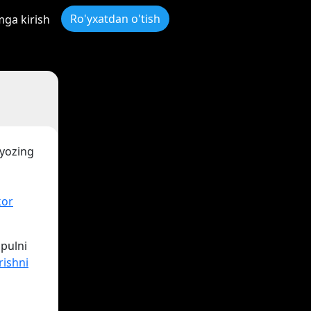
Ro'yxatdan o'tish
mga kirish
 yozing
kor
 pulni
rishni